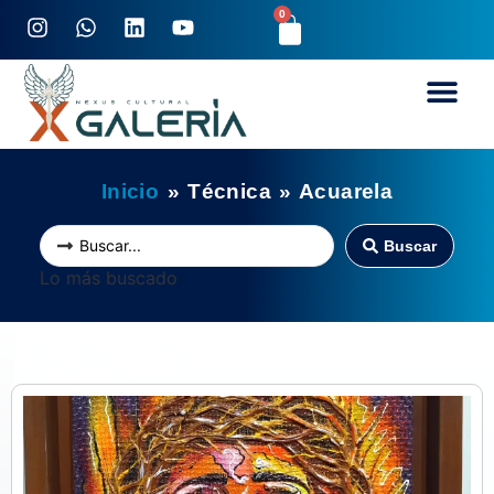
0
Inicio
»
Técnica
»
Acuarela
Buscar
Lo más buscado