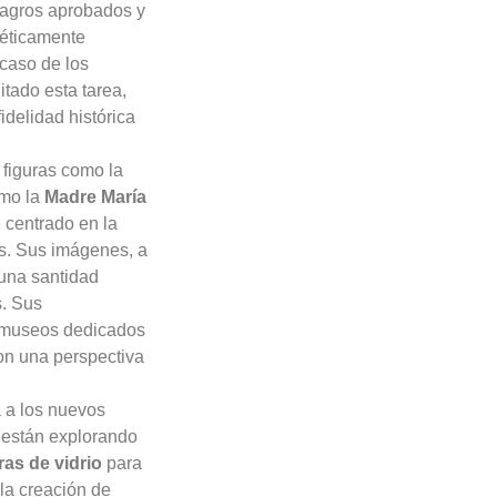
ilagros aprobados y
téticamente
 caso de los
tado esta tarea,
idelidad histórica
 figuras como la
omo la
Madre María
o
centrado en la
es. Sus imágenes, a
 una santidad
s. Sus
y museos dedicados
on una perspectiva
 a los nuevos
as están explorando
ras de vidrio
para
la creación de