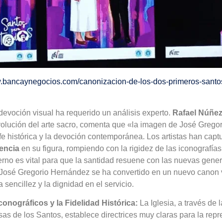
w.bancaynegocios.com/canonizacion-de-los-dos-primeros-santo
devoción visual ha requerido un análisis experto.
Rafael Núñe
olución del arte sacro, comenta que «la imagen de José Grego
fe histórica y la devoción contemporánea. Los artistas han capt
iencia
en su figura, rompiendo con la rigidez de las iconografías
no es vital para que la santidad resuene con las nuevas gene
 José Gregorio Hernández se ha convertido en un nuevo canon
a sencillez y la dignidad en el servicio.
Iconográficos y la Fidelidad Histórica:
La Iglesia, a través de
as de los Santos, establece directrices muy claras para la repr