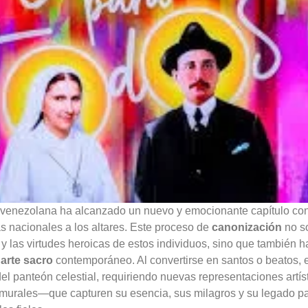
fe venezolana ha alcanzado un nuevo y emocionante capítulo con
as nacionales a los altares. Este proceso de
canonización
no so
y las virtudes heroicas de estos individuos, sino que también 
l
arte sacro
contemporáneo. Al convertirse en santos o beatos, 
el panteón celestial, requiriendo nuevas representaciones artís
 y murales—que capturen su esencia, sus milagros y su legado par