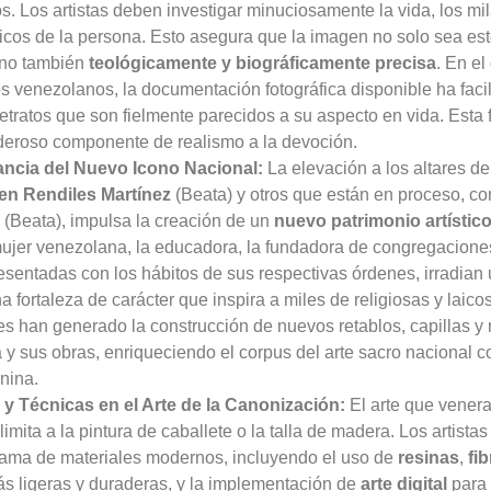
. Los artistas deben investigar minuciosamente la vida, los m
sicos de la persona. Esto asegura que la imagen no solo sea es
ino también
teológicamente y biográficamente precisa
. En el
 venezolanos, la documentación fotográfica disponible ha facili
etratos que son fielmente parecidos a su aspecto en vida. Esta f
eroso componente de realismo a la devoción.
ancia del Nuevo Icono Nacional:
La elevación a los altares de
n Rendiles Martínez
(Beata) y otros que están en proceso, c
(Beata), impulsa la creación de un
nuevo patrimonio artístic
 mujer venezolana, la educadora, la fundadora de congregacion
sentadas con los hábitos de sus respectivas órdenes, irradian
a fortaleza de carácter que inspira a miles de religiosas y laico
nes han generado la construcción de nuevos retablos, capillas 
y sus obras, enriqueciendo el corpus del arte sacro nacional c
nina.
s y Técnicas en el Arte de la Canonización:
El arte que venera
limita a la pintura de caballete o la talla de madera. Los artist
ama de materiales modernos, incluyendo el uso de
resinas
,
fib
ás ligeras y duraderas, y la implementación de
arte digital
para 