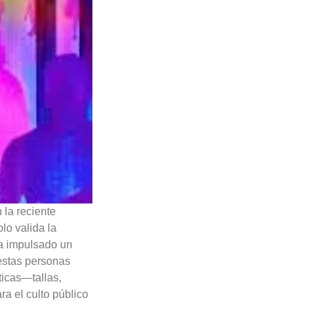
 la reciente
lo valida la
ha impulsado un
estas personas
ticas—tallas,
a el culto público