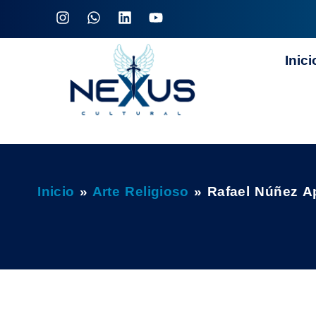
Inici
Inicio
»
Arte Religioso
»
Rafael Núñez A