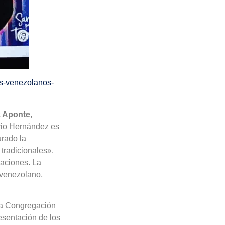
s-venezolanos-
z Aponte
,
rio Hernández es
urado la
 tradicionales».
raciones. La
 venezolano,
 la Congregación
esentación de los