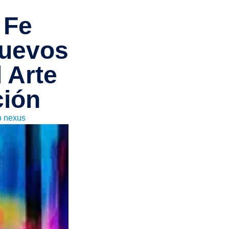
 Fe
Nuevos
 Arte
ción
o nexus