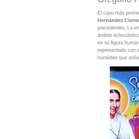
El caso más promin
Hernández Cisne
precedentes. La im
ámbito eclesiástic
en su figura human
representado con el
humildes que solía 