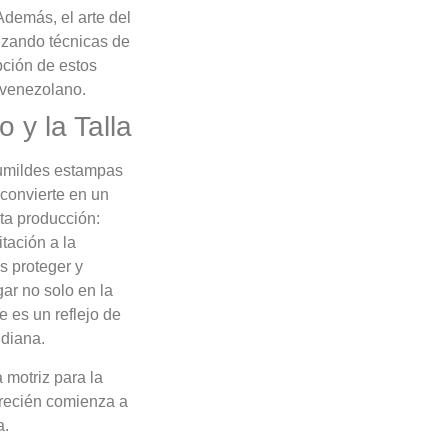
Además, el arte del
lizando técnicas de
ción de estos
o venezolano.
 y la Talla
humildes estampas
 convierte en un
ta producción:
tación a la
s proteger y
gar no solo en la
e es un reflejo de
idiana.
motriz para la
e recién comienza a
a.