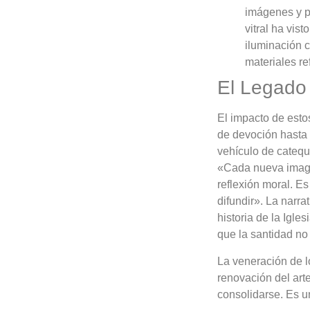
imágenes y pr
vitral ha vis
iluminación 
materiales re
El Legado 
El impacto de esto
de devoción hasta 
vehículo de cateq
«Cada nueva imagen
reflexión moral. E
difundir». La narra
historia de la Igle
que la santidad no
La veneración de l
renovación del arte
consolidarse. Es u