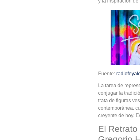
y la inspiración de 
Fuente:
radiofeyal
La tarea de represe
conjugar la tradici
trata de figuras v
contemporánea, cuy
creyente de hoy. Es
El Retrato
Gregorio 