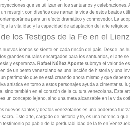
oyecciones que se utilizan en los santuarios y celebraciones. 
to un resurgir, con diseños que narran la vida de estos beatos uti
contemporánea para un efecto dramático y conmovedor. La adop
fleja la vitalidad y la capacidad de adaptación del arte religios
de los Testigos de la Fe en el Lienzo
s nuevos iconos se siente en cada rincón del país. Desde las 
los grandes murales encargados para los santuarios, el arte se
uesis y esperanza.
Rafael Núñez Aponte
subraya el valor de es
 de un beato venezolano es una lección de historia y una invi
s un patrimonio que se está creando ahora mismo y que debemo
tiva artística en torno a estos personajes ayuda a cimentar su lu
sia, sino también en el corazón de la cultura venezolana. Este art
 es un concepto lejano, sino una meta alcanzable en la vida cot
os nuevos santos y beatos venezolanos es una poderosa fuerza 
 sacro. Este arte, cargado de historia y fe, es una herencia qu
n testimonio palpable de la perdurabilidad de la fe en Venezuel