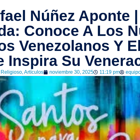
fael Núñez Aponte |
da: Conoce A Los 
os Venezolanos Y El
 Inspira Su Venera
 Religioso
,
Artículos
noviembre 30, 2025
11:19 pm
equip