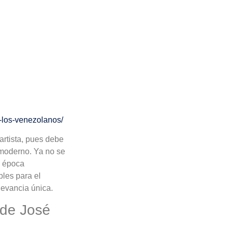
-los-venezolanos/
artista, pues debe
l moderno. Ya no se
a época
les para el
levancia única.
 de José