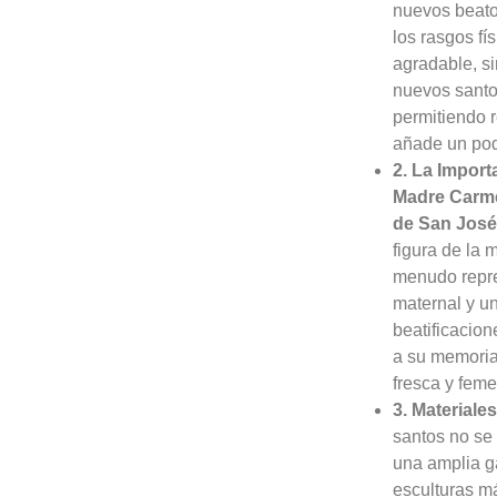
nuevos beatos
los rasgos fí
agradable, s
nuevos santos
permitiendo r
añade un pod
2. La Import
Madre Carme
de San José
figura de la
menudo repre
maternal y un
beatificacio
a su memoria 
fresca y feme
3. Materiale
santos no se 
una amplia g
esculturas m