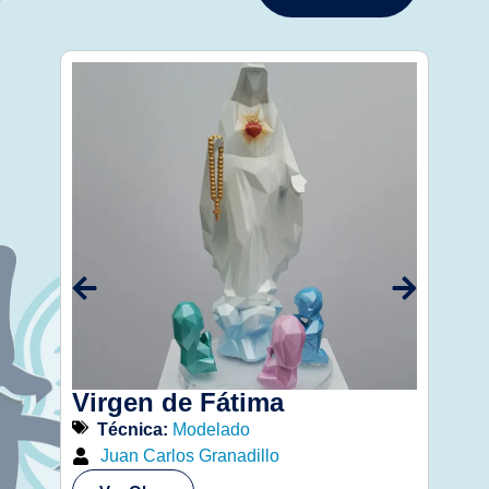
Virgen de Fátima
Lim
Técnica:
Modelado
Té
Juan Carlos Granadillo
Gu