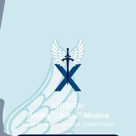
ARTISTA:
Bertha "Chiqui" Medina
Lugar de Origen:
Caracas, Distrito Capital