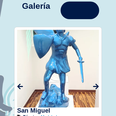
Galería
Visitar
Galería
San Miguel
Vir