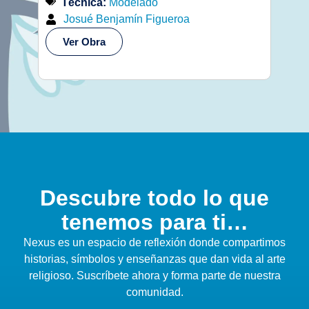
Técnica:
Modelado
Té
Josué Benjamín Figueroa
Jo
Ver Obra
Ve
Descubre todo lo que
tenemos para ti…
Nexus es un espacio de reflexión donde compartimos
historias, símbolos y enseñanzas que dan vida al arte
religioso. Suscríbete ahora y forma parte de nuestra
comunidad.