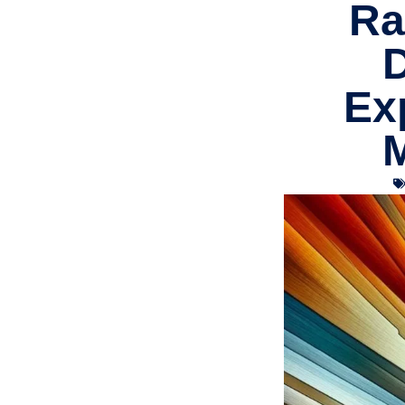
Ra
D
Ex
M