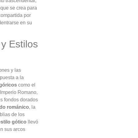
ito trascendental,
e que se crea para
 compartida por
entrarse en su
y Estilos
ones y las
spuesta a la
egóricos
como el
el Imperio Romano,
s fondos dorados
odo románico
, la
blias de los
stilo gótico
llevó
on sus arcos