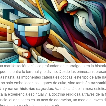
a manifestación artística profundamente arraigada en la histor
puente entre lo terrenal y lo divino. Desde las primeras repres
 hasta las imponentes catedrales góticas, este tipo de arte ha
, no solo embellecer los lugares de culto, sino también
transmit
ón y narrar historias sagradas
. Va más allá de la mera estétic
 la experiencia espiritual y la doctrina religiosa a través de la f
cia, el arte sacro es un acto de adoración, un medio a través del
trumento para glorificar a lo sagrado.