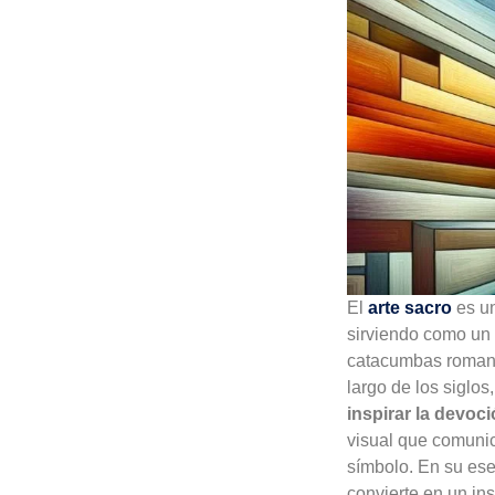
El
arte sacro
es un
sirviendo como un 
catacumbas romanas
largo de los siglos
inspirar la devoci
visual que comunica
símbolo. En su esen
convierte en un ins