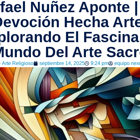
fael Nuñez Aponte |
evoción Hecha Art
plorando El Fascina
undo Del Arte Sac
Arte Religioso
septiembre 14, 2025
9:24 pm
equipo nex