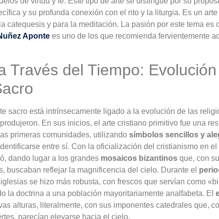
delos de virtud y fe. Este tipo de arte se distingue por su propós
cífica y su profunda conexión con el rito y la liturgia. Es un art
 la catequesis y para la meditación. La pasión por este tema es
 Nuñez Aponte
es uno de los que recomienda fervientemente ad
a Través del Tiempo: Evolución 
Sacro
rte sacro está intrínsecamente ligado a la evolución de las religi
rodujeron. En sus inicios, el arte cristiano primitivo fue una re
las primeras comunidades, utilizando
símbolos sencillos y al
identificarse entre sí. Con la oficialización del cristianismo en 
ció, dando lugar a los grandes
mosaicos bizantinos
que, con su
as, buscaban reflejar la magnificencia del cielo. Durante el
peri
 iglesias se hizo más robusta, con frescos que servían como «bi
 la doctrina a una población mayoritariamente analfabeta. El
e
vas alturas, literalmente, con sus imponentes catedrales que, c
ertes, parecían elevarse hacia el cielo.