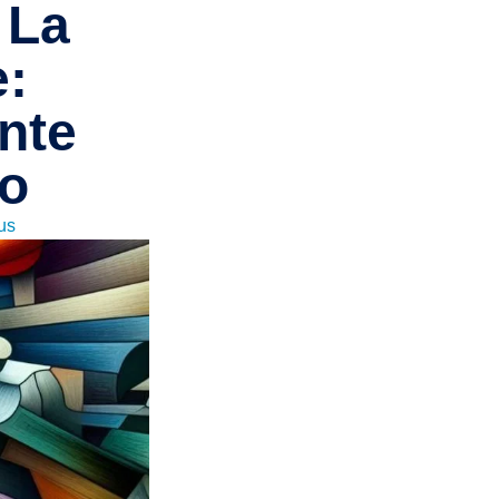
 La
e:
nte
ro
us