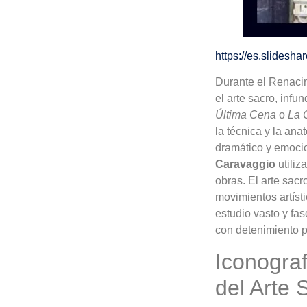
https://es.slidesha
Durante el Renacim
el arte sacro, inf
Última Cena
o
La 
la técnica y la ana
dramático y emocion
Caravaggio
utiliz
obras. El arte sac
movimientos artíst
estudio vasto y fas
con detenimiento 
Iconograf
del Arte 