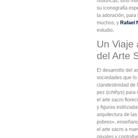
históricas, sino mo
su iconografía espe
la adoración, para
muchos, y
Rafael
estudio.
Un Viaje 
del Arte 
El desarrollo del a
sociedades que lo p
clandestinidad de 
pez (
ichthys
) para 
el arte sacro flore
y figuras estilizad
arquitectura de las
pobres», enseñando
el arte sacro a nue
ojivales y contrafu