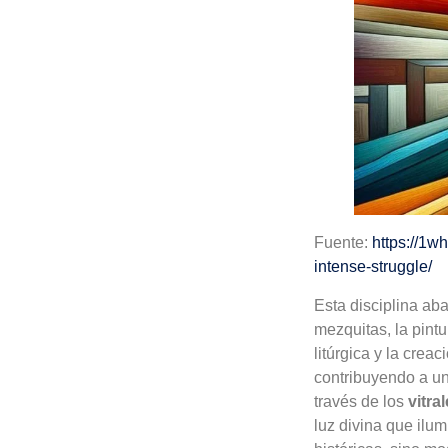
Fuente:
https://1
intense-struggle/
Esta disciplina ab
mezquitas, la pintur
litúrgica y la crea
contribuyendo a una
través de los
vitra
luz divina que ilu