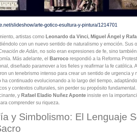
re.net/slideshow/arte-gotico-esultura-y-pintura/1214701
iento, artistas como
Leonardo da Vinci, Miguel Ángel y Rafa
undiéndolo con un nuevo sentido de naturalismo y emoción. Sus
Creación de Adán
, no solo eran expresiones de fe, sino tambié
tomía. Más adelante, el
Barroco
respondió a la Reforma Protest
al, diseñado paramover a los fieles y reafirmar la fe católica. 
aron un tenebrismo intenso para crear un sentido de urgencia y 
ro ha continuado evolucionando a lo largo del tiempo, adaptánd
icos y contextos culturales, sin perder su propósito fundamenta
cinante, y
Rafael Eladio Nuñez Aponte
insiste en la importanc
para comprender su riqueza.
ía y Simbolismo: El Lenguaje S
Sacro