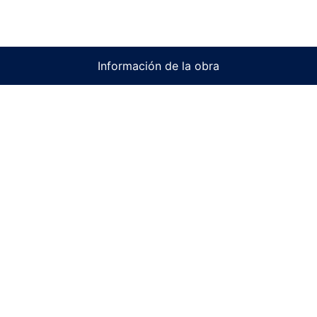
Información de la obra
 Loutphi
racas, Distrito Capital