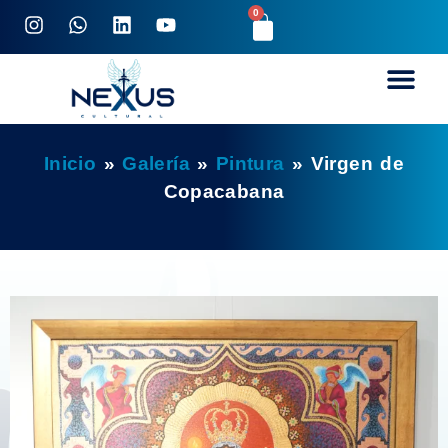
0
Inicio
»
Galería
»
Pintura
»
Virgen de
Copacabana