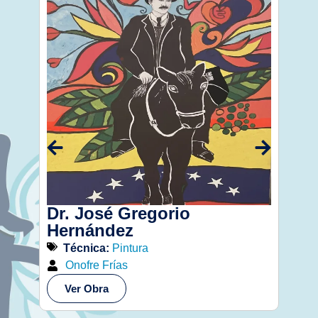
Dr. José Gregorio
Gue
Hernández
Té
Técnica:
Pintura
Ge
Onofre Frías
Ve
Ver Obra