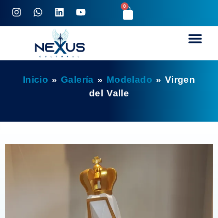
0
Inicio
»
Galería
»
Modelado
»
Virgen
del Valle