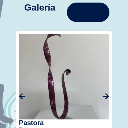
Galería
Visitar
Galería
Pastora
San