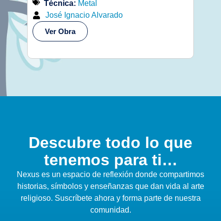
Técnica:
Metal
Té
José Ignacio Alvarado
Jo
Ver Obra
Ve
Descubre todo lo que
tenemos para ti…
Nexus es un espacio de reflexión donde compartimos
historias, símbolos y enseñanzas que dan vida al arte
religioso. Suscríbete ahora y forma parte de nuestra
comunidad.