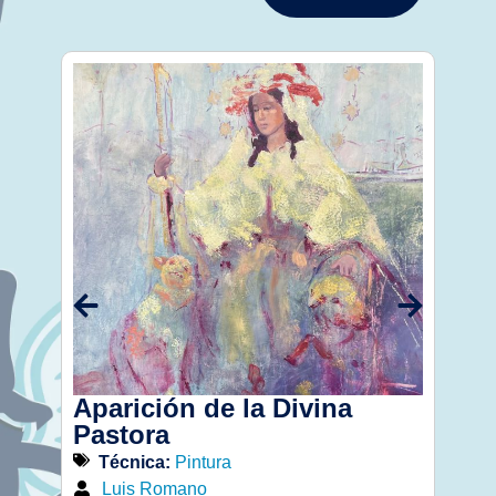
Aparición de la Divina
San
Pastora
Té
Técnica:
Pintura
Jo
Luis Romano