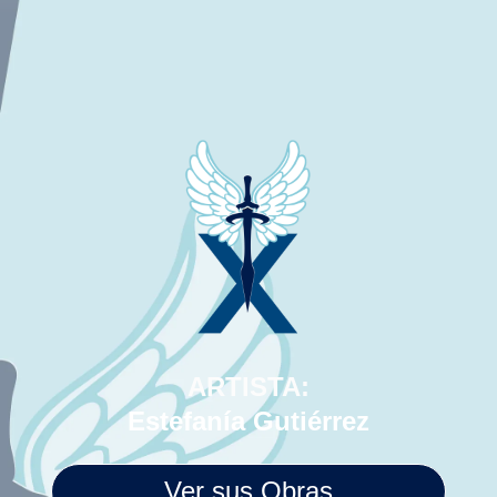
ARTISTA:
Estefanía Gutiérrez
Ver sus Obras