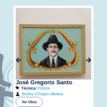
José Gregorio Santo
Jos
Técnica:
Pintura
Té
Bertha «Chiqui» Medina
Iv
Ver Obra
Ve