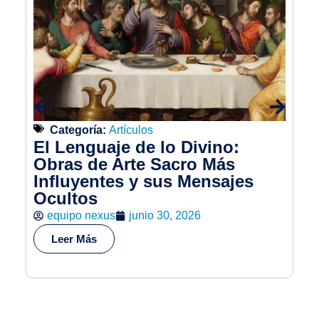
Categoría:
Artículos
El Lenguaje de lo Divino:
Sa
Obras de Arte Sacro Más
H
Influyentes y sus Mensajes
y 
Ocultos
co
A
equipo nexus
junio 30, 2026
Leer Más