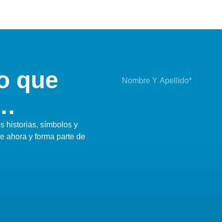
o que
i…
 historias, símbolos y
te ahora y forma parte de