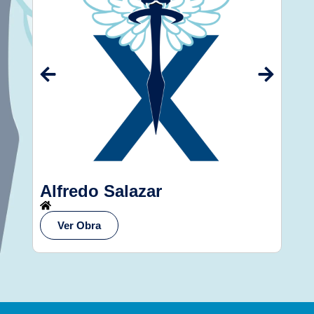
Alfredo Salazar
An
P
Ver Obra
V