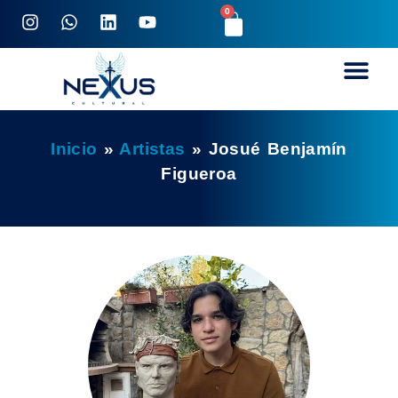
0
Inicio
»
Artistas
»
Josué Benjamín
Figueroa