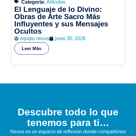
Categoría:
Artículos
El Lenguaje de lo Divino:
Sa
Obras de Arte Sacro Más
H
Influyentes y sus Mensajes
y 
Ocultos
co
A
equipo nexus
junio 30, 2026
Leer Más
Descubre todo lo que
tenemos para ti…
Nexus es un espacio de reflexión donde compartimos