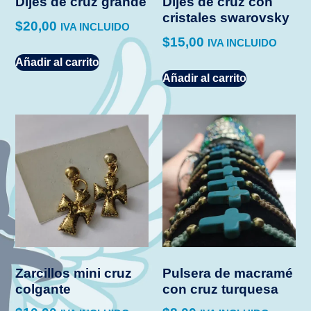
Dijes de cruz grande
Dijes de cruz con
cristales swarovsky
$
20,00
IVA INCLUIDO
$
15,00
IVA INCLUIDO
Añadir al carrito
Añadir al carrito
Zarcillos mini cruz
Pulsera de macramé
colgante
con cruz turquesa