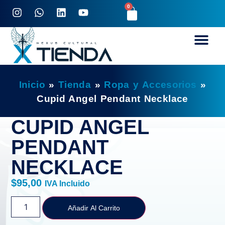
0
Inicio
»
Tienda
»
Ropa y Accesorios
»
Cupid Angel Pendant Necklace
CUPID ANGEL
PENDANT
NECKLACE
$
95,00
IVA Incluido
Añadir Al Carrito